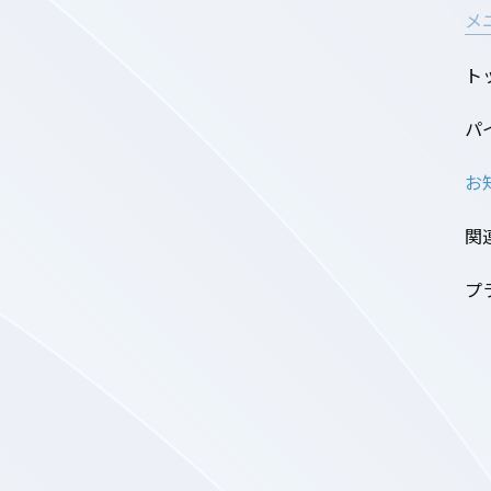
メ
ト
パ
お
関
プ