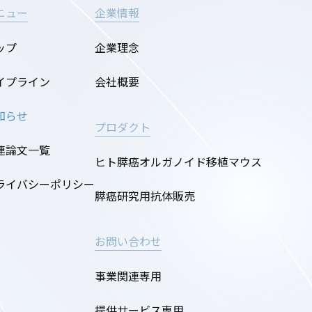
ニュー
企業情報
ップ
企業理念
イプライン
会社概要
知らせ
プロダクト
連論文一覧
ヒト膵癌オルガノイド移植マウス
ライバシーポリシー
膵癌研究用抗体販売
お問い合わせ
事業関連専用
提供サービス専用