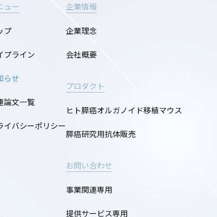
ニュー
企業情報
ップ
企業理念
イプライン
会社概要
知らせ
プロダクト
連論文一覧
ヒト膵癌オルガノイド移植マウス
ライバシーポリシー
膵癌研究用抗体販売
お問い合わせ
事業関連専用
提供サービス専用