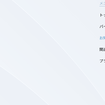
メ
ト
パ
お
関
プ